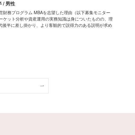
 / 男性
営財務プログラム MBAを志望した理由（以下募集モニター
マーケット分析や資産運用の実務知識は身についたものの、理
0代後半に差し掛かり、より客観的で説得力のある説明が求め